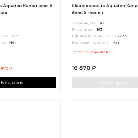
 Aquaton Капри левый
Шкаф колонна Aquaton Капр
ная
белый глянец
0
Ширина, см:
30
Высота, см:
163
, см:
26.3
Длина (Глубина), см:
26.мар
на:
Нет
Бельевая корзина:
Нет
П
Корпус:
ВЛДСП
Товар закончился
16 870
₽
6 870
₽
В корзину
Нет в наличии