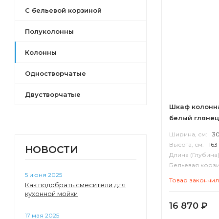
С бельевой корзиной
Полуколонны
Колонны
Одностворчатые
Двустворчатые
Шкаф колонн
белый глянец
Ширина, см:
3
Высота, см:
163
НОВОСТИ
Длина (Глубина)
Бельевая корзи
5 июня 2025
Корпус:
ВЛДС
Товар закончи
Как подобрать смесители для
кухонной мойки
16 870
₽
17 мая 2025