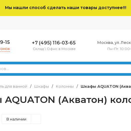
Мы нашли способ сделать наши товары доступнее!!!
79-15
+7 (495) 116-03-65
Москва, ул. Леско
вонок
Склад \ Офис в Москве
Пн–Пт. 10:00
ь для ванной
/
Шкафы
/
Колонны
/
Шкафы AQUATON (Аква
 AQUATON (Акватон) кол
В наличии