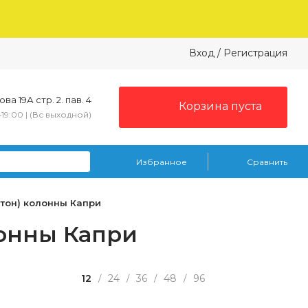
Вход
/
Регистрация
ва 19А стр. 2. пав. 4
Корзина пуста
–19:00 | (Вс выходной)
Избранное
Сравнить
тон) колонны Капри
онны Капри
12
24
36
48
96
/
/
/
/