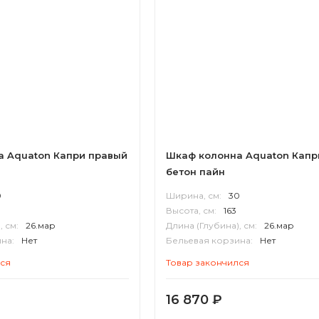
а Aquaton Капри правый
Шкаф колонна Aquaton Капр
бетон пайн
0
Ширина, см:
30
Высота, см:
163
, см:
26.мар
Длина (Глубина), см:
26.мар
на:
Нет
Бельевая корзина:
Нет
П
Корпус:
ВЛДСП
лся
Товар закончился
16 870
₽