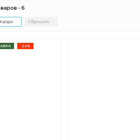
варов - 6
Капри
Сбросить
ТАВКА
-24%