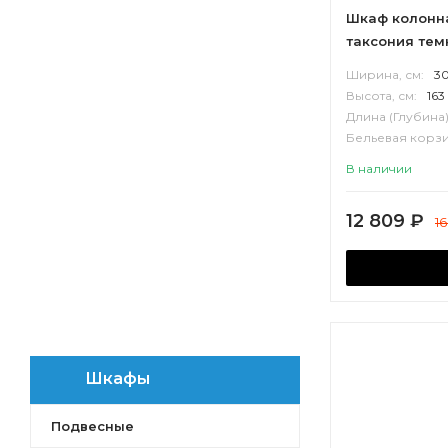
Мадрид
Шкаф колонна
Сильва
таксония тем
Стоун
Ширина, см:
3
Беверли
Высота, см:
163
Лондри
Длина (Глубина)
Скай PRO
Бельевая корзи
Корпус:
ВЛДС
Ривьера
В наличии
Нортон
Сканди
12 809
₽
1
Оливия
Симпл
Нео-Классика
Ар-Деко
Хоуп
Шкафы
Подвесные