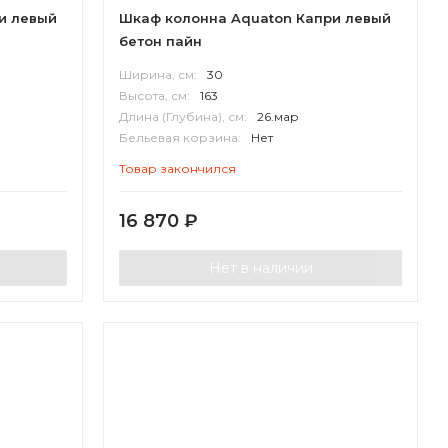
и левый
Шкаф колонна Aquaton Капри левый
бетон пайн
Ширина, см:
30
Высота, см:
163
Длина (Глубина), см:
26.мар
Бельевая корзина:
Нет
Корпус:
ВЛДСП
Товар закончился
16 870
₽
Нет в наличии