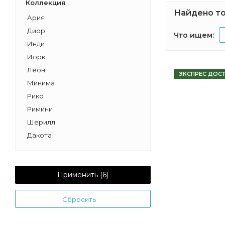
Коллекция
Найдено то
Ария
Диор
Что ищем:
Инди
Йорк
Леон
ЭКСПРЕС ДОС
Минима
Рико
Римини
Шерилл
Дакота
Капри
Рене
Уэльс
Применить (
6
)
Сакура
Сбросить
Лофт Урбан
Америна