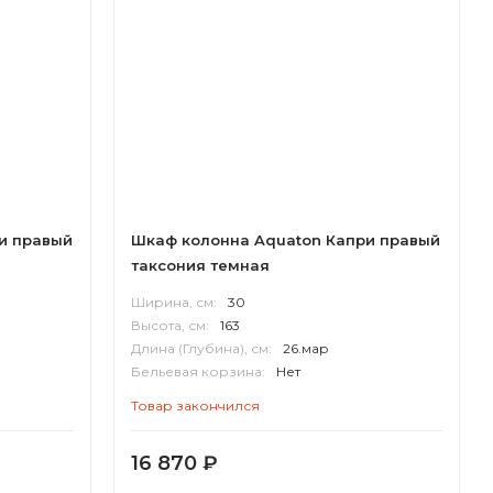
и правый
Шкаф колонна Aquaton Капри правый
таксония темная
Ширина, см:
30
Высота, см:
163
Длина (Глубина), см:
26.мар
Бельевая корзина:
Нет
Корпус:
ВЛДСП
Товар закончился
16 870
₽