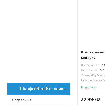
Терра
Лофт Фабрик
Мишель
Лофт Урбан
Америна
Мадрид
Сильва
Стоун
Беверли
Шкаф колонна
Лондри
кипарис
Флай
Ширина, см:
35
Скай PRO
Высота, см:
143
Ривьера
Длина (Глубина)
Бостон
Бельевая корзи
Корпус:
МДФ
Нортон
В наличии
Шкафы Нео-Классика
Сканди
Сохо
32 990
₽
Подвесные
Оливия