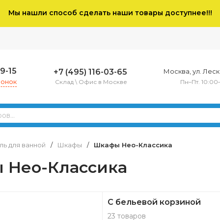
Мы нашли способ сделать наши товары доступнее!!!
79-15
+7 (495) 116-03-65
Москва, ул. Леско
вонок
Склад \ Офис в Москве
Пн–Пт. 10:00
ь для ванной
/
Шкафы
/
Шкафы Нео-Классика
 Нео-Классика
С бельевой корзиной
23 товаров