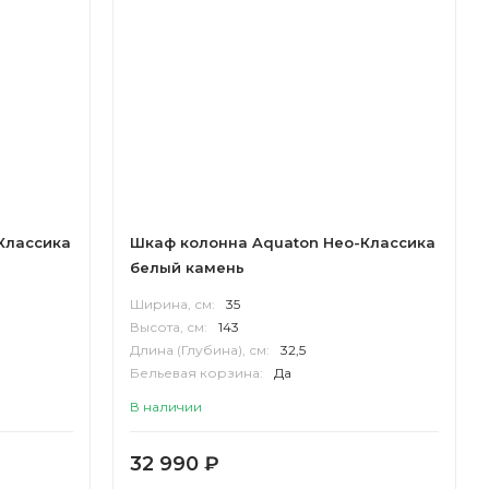
Классика
Шкаф колонна Aquaton Нео-Классика
белый камень
Ширина, см:
35
Высота, см:
143
Длина (Глубина), см:
32,5
Бельевая корзина:
Да
Корпус:
МДФ
В наличии
32 990
₽