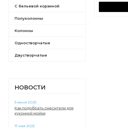
С бельевой корзиной
Марти
Асти
Полуколонны
Симпл
Астера
Колонны
Марбл
Одностворчатые
Либерти
Форест
Двустворчатые
Нео-Классика
Ар-Деко
Хоуп
НОВОСТИ
5 июня 2025
Как подобрать смесители для
кухонной мойки
17 мая 2025