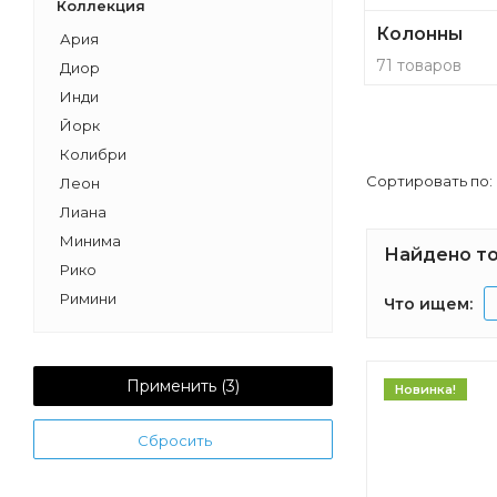
Коллекция
Колонны
Ария
71 товаров
Диор
Инди
Йорк
Колибри
Сортировать по:
Леон
Лиана
Минима
Найдено то
Рико
Римини
Что ищем:
Шерилл
Дакота
Капри
Применить (
3
)
Новинка!
Рене
Сбросить
Уэльс
Сакура