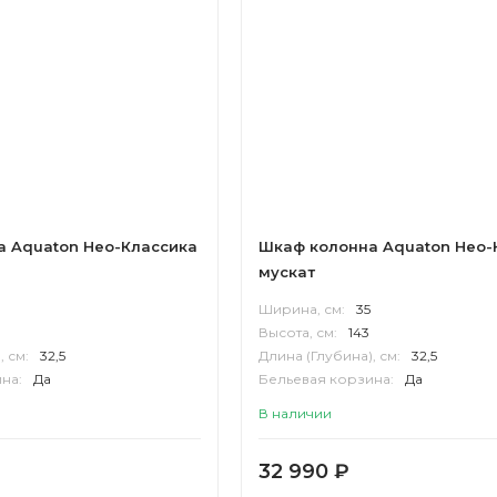
 Aquaton Нео-Классика
Шкаф колонна Aquaton Нео-
мускат
Ширина, см:
35
Высота, см:
143
, см:
32,5
Длина (Глубина), см:
32,5
на:
Да
Бельевая корзина:
Да
Корпус:
МДФ
В наличии
32 990
₽