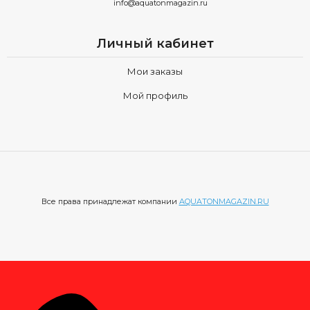
info@aquatonmagazin.ru
и сохраняя первоначальный вид на долгие годы.
Aquaton
– это сочетание стильного дизайна и надежной
функциональности, продуманные до мелочей для вашего
Личный кабинет
удобства.
Мои заказы
Выбирая Aquaton, вы выбираете не просто поддоны
Мой профиль
AQUATON (Акватон) квадратные, вы инвестируете в свой
комфорт, в красоту вашего дома и в качество жизни.
Позвольте Aquaton привнести в вашу жизнь элегантность,
функциональность и уверенность в каждом дне.
Все права принадлежат компании
AQUATONMAGAZIN.RU