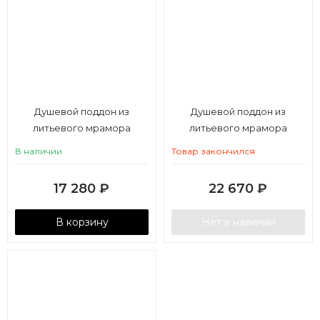
Душевой поддон из
Душевой поддон из
литьевого мрамора
литьевого мрамора
Aquaton Калифорния М
Aquaton Калифорния М
В наличии
Товар закончился
80х80 квадратный белый
100х100 квадратный белый
17 280
₽
22 670
₽
В корзину
Нет в наличии