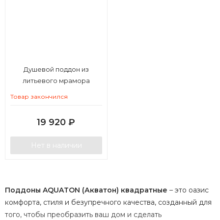
Душевой поддон из
литьевого мрамора
Aquaton Калифорния М
Товар закончился
90х90 квадратный белый
19 920
₽
Нет в наличии
Поддоны AQUATON (Акватон) квадратные
– это оазис
комфорта, стиля и безупречного качества, созданный для
того, чтобы преобразить ваш дом и сделать