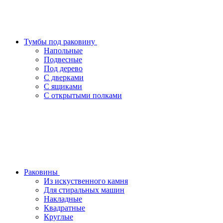
Тумбы под раковину
Напольные
Подвесные
Под дерево
С дверками
С ящиками
С открытыми полками
Раковины
Из искуственного камня
Для стиральных машин
Накладные
Квадратные
Круглые