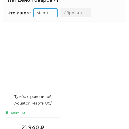
Найдено товаров - 1
Что ищем:
Марти
Сбросить
Тумба с раковиной
Aquaton Марти 80/
Адриана 80 белый, дуб
В наличии
эндгрейн
21 940
₽