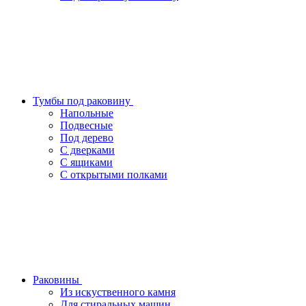
Тумбы под раковину
Напольные
Подвесные
Под дерево
С дверками
С ящиками
С открытыми полками
Раковины
Из искуственного камня
Для стиральных машин