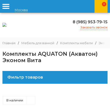
0
Москва
8 (985) 953-79-15
Заказать звонок
Главная
/
Мебель для ванной
/
Комплекты мебели
/
Эконо
Комплекты AQUATON (Акватон)
Эконом Вита
Фильтр товаров
В наличии